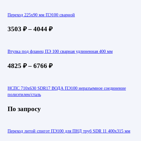
Переход 225х90 мм ПЭ100 сварной
3503
₽
–
4044
₽
Втулка под фланец ПЭ 100 сварная удлиненная 400 мм
4825
₽
–
6766
₽
НСПС 710х630 SDR17 ВОДА ПЭ100 неразъемное соединение
полиэтилен/сталь
По запросу
Переход литой спигот ПЭ100 для ПНД труб SDR 11 400х315 мм