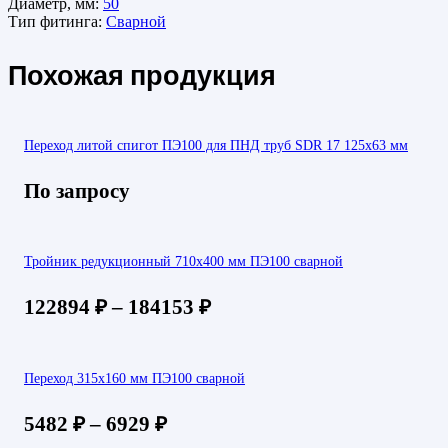
Диаметр, мм:
50
Тип фитинга:
Сварной
Похожая продукция
Переход литой спигот ПЭ100 для ПНД труб SDR 17 125х63 мм
По запросу
Тройник редукционный 710х400 мм ПЭ100 сварной
122894
₽
–
184153
₽
Переход 315х160 мм ПЭ100 сварной
5482
₽
–
6929
₽