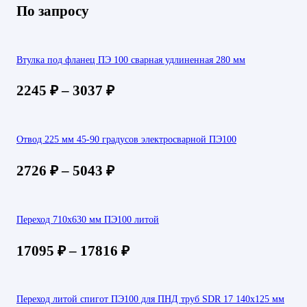
По запросу
Втулка под фланец ПЭ 100 сварная удлиненная 280 мм
2245
₽
–
3037
₽
Отвод 225 мм 45-90 градусов электросварной ПЭ100
2726
₽
–
5043
₽
Переход 710х630 мм ПЭ100 литой
17095
₽
–
17816
₽
Переход литой спигот ПЭ100 для ПНД труб SDR 17 140х125 мм