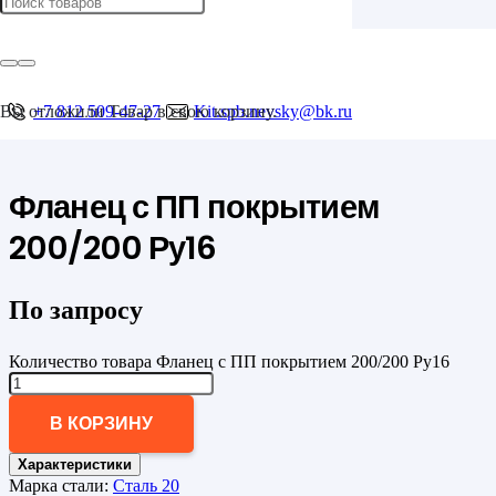
Главная
/
Фланцы
/
с ПП покрытием
Вы отложили
+7 812 509-47-27
Товар
в свою корзину.
Kit.spb.nevsky@bk.ru
/
Фланец с ПП покрытием 200/200 Ру16
Фланец с ПП покрытием
200/200 Ру16
По запросу
Количество товара Фланец с ПП покрытием 200/200 Ру16
В КОРЗИНУ
Характеристики
Марка стали:
Сталь 20