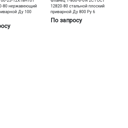
100-25-12Х18Н10Т
Фланец 1-800-6-09Г2С ГОСТ
0-80 нержавеющий
12820-80 стальной плоский
риварной Ду 100
приварной Ду 800 Ру 6
По запросу
росу
Фл
IV
пл
Ру
П