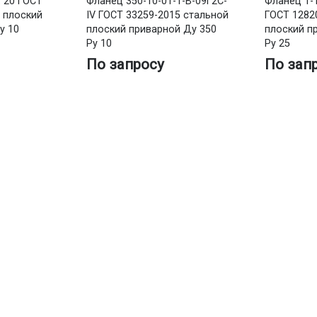
. 20 ГОСТ
Фланец 350-10-01-1-В-09Г2С-
Фланец 1-
 плоский
IV ГОСТ 33259-2015 стальной
ГОСТ 1282
у 10
плоский приварной Ду 350
плоский п
Ру 10
Ру 25
По запросу
По зап