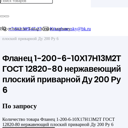
Главная
/
Фланцы
/
Плоские
Вы отложили
+7 812 509-47-27
Товар
в свою корзину.
Kit.spb.nevsky@bk.ru
/
Фланец 1-200-6-10Х17Н13М2Т ГОСТ 12820-80 нержавеющий
плоский приварной Ду 200 Ру 6
Фланец 1-200-6-10Х17Н13М2Т
ГОСТ 12820-80 нержавеющий
плоский приварной Ду 200 Ру
6
По запросу
Количество товара Фланец 1-200-6-10Х17Н13М2Т ГОСТ
12820-80 нержавеющий плоский приварной Ду 200 Ру 6