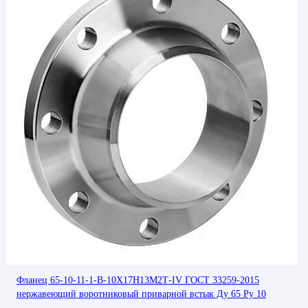
Фланец 65-10-11-1-В-10Х17Н13М2Т-IV ГОСТ 33259-2015
нержавеющий воротниковый приварной встык Ду 65 Ру 10