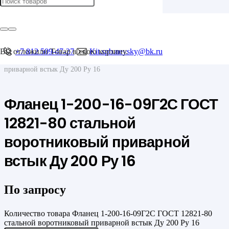
Главная
/
Фланцы
/
Воротниковые
Вы отложили
+7 812 509-47-27
Товар
в свою корзину.
Kit.spb.nevsky@bk.ru
/
Фланец 1-200-16-09Г2С ГОСТ 12821-80 стальной воротниковый
приварной встык Ду 200 Ру 16
Фланец 1-200-16-09Г2С ГОСТ
12821-80 стальной
воротниковый приварной
встык Ду 200 Ру 16
По запросу
Количество товара Фланец 1-200-16-09Г2С ГОСТ 12821-80
стальной воротниковый приварной встык Ду 200 Ру 16