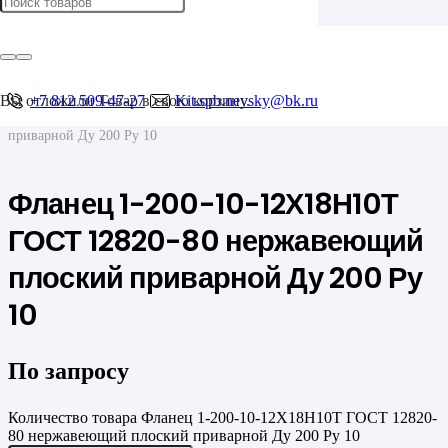
Главная
/
Фланцы
/
Плоские
Вы отложили
+7 812 509-47-27
Товар
в свою корзину.
Kit.spb.nevsky@bk.ru
/
Фланец 1-200-10-12Х18Н10Т ГОСТ 12820-80 нержавеющий плоский
приварной Ду 200 Ру 10
Фланец 1-200-10-12Х18Н10Т
ГОСТ 12820-80 нержавеющий
плоский приварной Ду 200 Ру
10
По запросу
Количество товара Фланец 1-200-10-12Х18Н10Т ГОСТ 12820-
80 нержавеющий плоский приварной Ду 200 Ру 10