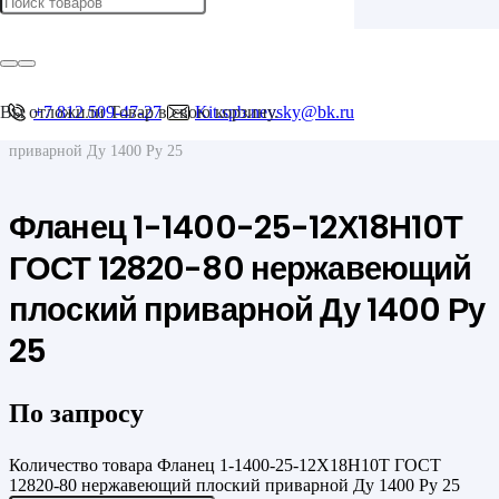
Главная
/
Фланцы
/
Плоские
Вы отложили
+7 812 509-47-27
Товар
в свою корзину.
Kit.spb.nevsky@bk.ru
/
Фланец 1-1400-25-12Х18Н10Т ГОСТ 12820-80 нержавеющий плоский
приварной Ду 1400 Ру 25
Фланец 1-1400-25-12Х18Н10Т
ГОСТ 12820-80 нержавеющий
плоский приварной Ду 1400 Ру
25
По запросу
Количество товара Фланец 1-1400-25-12Х18Н10Т ГОСТ
12820-80 нержавеющий плоский приварной Ду 1400 Ру 25