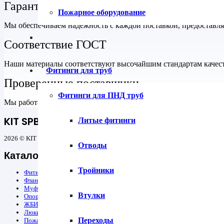
Гарантия на все товары
Пожарное оборудование
Мы обеспечиваем надежность с каждой поставкой, предоставл
Соответствие ГОСТ
Наши материалы соответствуют высочайшим стандартам качеств
Фитинги для труб
Проверенные поставщики
Фитинги для ПНД труб
Мы работаем только с надежными поставщиками, что гарантиру
KIT SPB
Литые фитинги
2026 © KIT SPB — все для строительства инженерных сетей
Отводы
Каталог
Тройники
Фитинги для труб
Фланцы
Муфты защитные ПЭ
Втулки
Опорно-направляющие кольца ОНК и герметизирующие манжеты
ЖБИ
Люки
Переходы
Пожарное оборудование