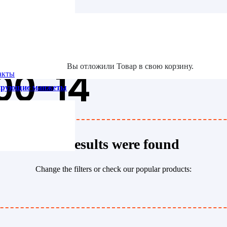
та
Вы отложили
Товар
в свою корзину.
00-14
акты
зирующие манжеты
No results were found
Change the filters or check our popular products: