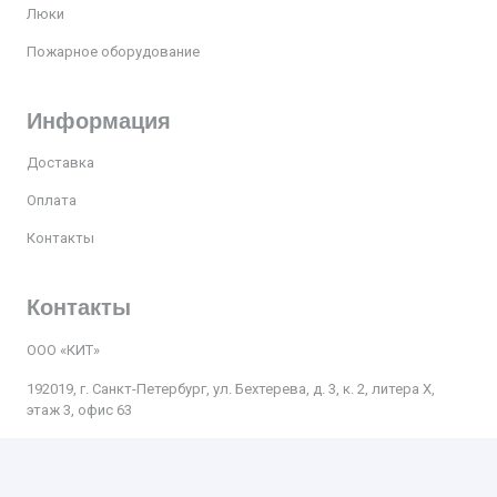
Люки
Пожарное оборудование
Информация
Доставка
Оплата
Контакты
Контакты
ООО «КИТ»
192019, г. Санкт-Петербург, ул. Бехтерева, д. 3, к. 2, литера Х,
этаж 3, офис 63
Телефон:
+7 812 509-47-27
Почта
:
kit.spb.nevsky@bk.ru