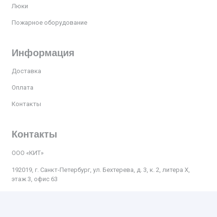
Люки
Пожарное оборудование
Информация
Доставка
Оплата
Контакты
Контакты
ООО «КИТ»
192019, г. Санкт-Петербург, ул. Бехтерева, д. 3, к. 2, литера Х,
этаж 3, офис 63
Телефон:
+7 812 509-47-27
Почта
:
kit.spb.nevsky@bk.ru