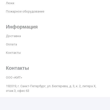
Люки
Пожарное оборудование
Информация
Доставка
Оплата
Контакты
Контакты
ООО «КИТ»
192019, г. Санкт-Петербург, ул. Бехтерева, д. 3, к. 2, литера Х,
этаж 3, офис 63
Телефон:
+7 812 509-47-27
Почта
:
kit.spb.nevsky@bk.ru