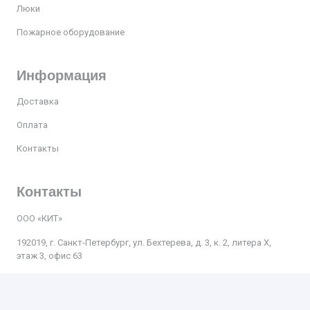
Люки
Пожарное оборудование
Информация
Доставка
Оплата
Контакты
Контакты
ООО «КИТ»
192019, г. Санкт-Петербург, ул. Бехтерева, д. 3, к. 2, литера Х,
этаж 3, офис 63
Телефон:
+7 812 509-47-27
Почта
:
kit.spb.nevsky@bk.ru