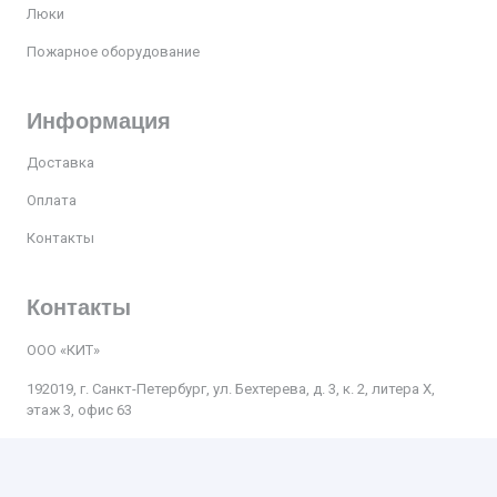
Люки
Пожарное оборудование
Информация
Доставка
Оплата
Контакты
Контакты
ООО «КИТ»
192019, г. Санкт-Петербург, ул. Бехтерева, д. 3, к. 2, литера Х,
этаж 3, офис 63
Телефон:
+7 812 509-47-27
Почта
:
kit.spb.nevsky@bk.ru