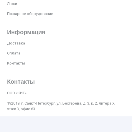
Люки
Пожарное оборудование
Информация
Доставка
Оплата
Контакты
Контакты
ООО «КИТ»
192019, г. Санкт-Петербург, ул. Бехтерева, д. 3, к. 2, литера Х,
этаж 3, офис 63
Телефон:
+7 812 509-47-27
Почта
:
kit.spb.nevsky@bk.ru