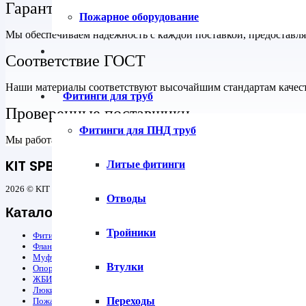
Гарантия на все товары
Пожарное оборудование
Мы обеспечиваем надежность с каждой поставкой, предоставл
Соответствие ГОСТ
Наши материалы соответствуют высочайшим стандартам качеств
Фитинги для труб
Проверенные поставщики
Фитинги для ПНД труб
Мы работаем только с надежными поставщиками, что гарантиру
KIT SPB
Литые фитинги
2026 © KIT SPB — все для строительства инженерных сетей
Отводы
Каталог
Тройники
Фитинги для труб
Фланцы
Муфты защитные ПЭ
Втулки
Опорно-направляющие кольца ОНК и герметизирующие манжеты
ЖБИ
Люки
Переходы
Пожарное оборудование