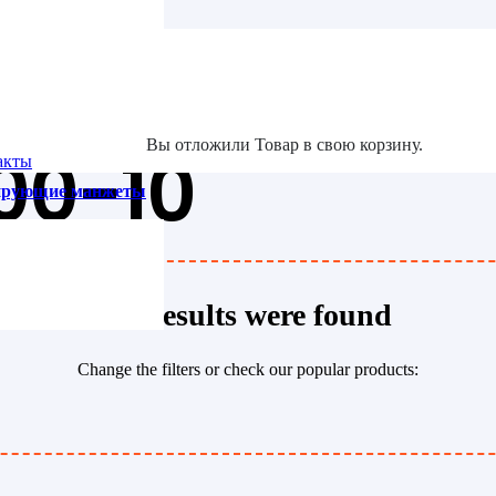
та
Вы отложили
Товар
в свою корзину.
00-10
акты
зирующие манжеты
No results were found
Change the filters or check our popular products: