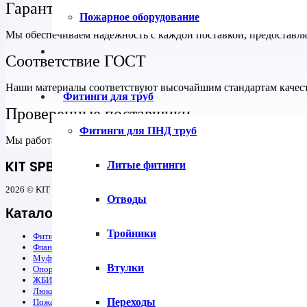
Гарантия на все товары
Пожарное оборудование
Мы обеспечиваем надежность с каждой поставкой, предоставл
Соответствие ГОСТ
Наши материалы соответствуют высочайшим стандартам качеств
Фитинги для труб
Проверенные поставщики
Фитинги для ПНД труб
Мы работаем только с надежными поставщиками, что гарантиру
KIT SPB
Литые фитинги
2026 © KIT SPB — все для строительства инженерных сетей
Отводы
Каталог
Тройники
Фитинги для труб
Фланцы
Муфты защитные ПЭ
Втулки
Опорно-направляющие кольца ОНК и герметизирующие манжеты
ЖБИ
Люки
Переходы
Пожарное оборудование