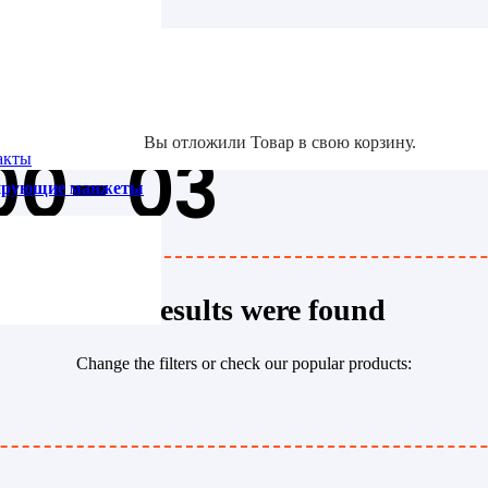
та
Вы отложили
Товар
в свою корзину.
00- 03
акты
зирующие манжеты
No results were found
Change the filters or check our popular products: